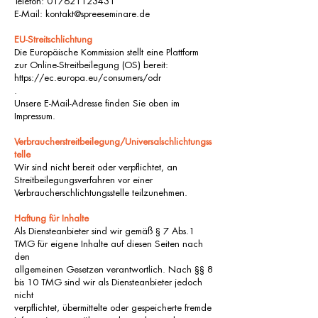
Telefon:
017621123431
E-Mail:
kontakt@spreeseminare.de
EU-Streitschlichtung
Die Europäische Kommission stellt eine Plattform
zur Online-Streitbeilegung (OS) bereit:
https://ec.europa.eu/consumers/odr
.
Unsere E-Mail-Adresse finden Sie oben im
Impressum.
Verbraucherstreitbeilegung/Universalschlichtungss
telle
Wir sind nicht bereit oder verpflichtet, an
Streitbeilegungsverfahren vor einer
Verbraucherschlichtungsstelle teilzunehmen.
Haftung für Inhalte
Als Diensteanbieter sind wir gemäß § 7 Abs.1
TMG für eigene Inhalte auf diesen Seiten nach
den
allgemeinen Gesetzen verantwortlich. Nach §§ 8
bis 10 TMG sind wir als Diensteanbieter jedoch
nicht
verpflichtet, übermittelte oder gespeicherte fremde