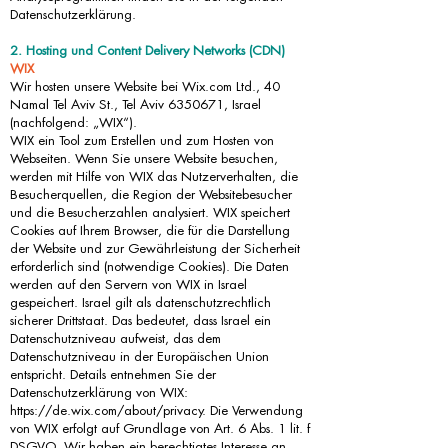
Datenschutzerklärung.
2. Hosting und Content Delivery Networks (CDN)
WIX
Wir hosten unsere Website bei Wix.com Ltd., 40
Namal Tel Aviv St., Tel Aviv
6350671
, Israel
(nachfolgend: „WIX“).
WIX ein Tool zum Erstellen und zum Hosten von
Webseiten. Wenn Sie unsere Website besuchen,
werden mit Hilfe von WIX das Nutzerverhalten, die
Besucherquellen, die Region der Websitebesucher
und die Besucherzahlen analysiert. WIX speichert
Cookies auf Ihrem Browser, die für die Darstellung
der Website und zur Gewährleistung der Sicherheit
erforderlich sind (notwendige Cookies). Die Daten
werden auf den Servern von WIX in Israel
gespeichert. Israel gilt als datenschutzrechtlich
sicherer Drittstaat. Das bedeutet, dass Israel ein
Datenschutzniveau aufweist, das dem
Datenschutzniveau in der Europäischen Union
entspricht. Details entnehmen Sie der
Datenschutzerklärung von WIX:
https://de.wix.com/about/privacy.
Die Verwendung
von WIX erfolgt auf Grundlage von Art. 6 Abs. 1 lit. f
DSGVO. Wir haben ein berechtigtes Interesse an