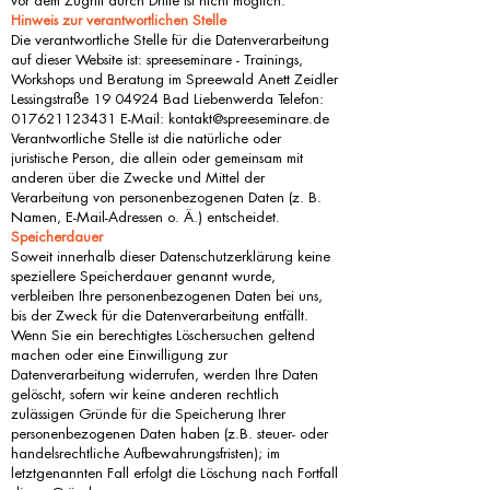
vor dem Zugriff durch Dritte ist nicht möglich.
Hinweis zur verantwortlichen Stelle
Die verantwortliche Stelle für die Datenverarbeitung
auf dieser Website ist: spreeseminare - Trainings,
Workshops und Beratung im Spreewald Anett Zeidler
Lessingstraße
19 04924
Bad Liebenwerda Telefon:
017621123431
E-Mail:
kontakt@spreeseminare.de
Verantwortliche Stelle ist die natürliche oder
juristische Person, die allein oder gemeinsam mit
anderen über die Zwecke und Mittel der
Verarbeitung von personenbezogenen Daten (z. B.
Namen, E-Mail-Adressen o. Ä.) entscheidet.
Speicherdauer
Soweit innerhalb dieser Datenschutzerklärung keine
speziellere Speicherdauer genannt wurde,
verbleiben Ihre personenbezogenen Daten bei uns,
bis der Zweck für die Datenverarbeitung entfällt.
Wenn Sie ein berechtigtes Löschersuchen geltend
machen oder eine Einwilligung zur
Datenverarbeitung widerrufen, werden Ihre Daten
gelöscht, sofern wir keine anderen rechtlich
zulässigen Gründe für die Speicherung Ihrer
personenbezogenen Daten haben (z.B. steuer- oder
handelsrechtliche Aufbewahrungsfristen); im
letztgenannten Fall erfolgt die Löschung nach Fortfall