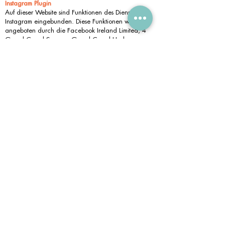
Instagram Plugin
Auf dieser Website sind Funktionen des Dienstes
Instagram eingebunden. Diese Funktionen werden
angeboten durch die Facebook Ireland Limited, 4
Grand Canal Square, Grand Canal Harbour,
Dublin 2, Irland integriert. Wenn Sie in Ihrem
Instagram-Account eingeloggt sind, können Sie
durch Anklicken des Instagram-Buttons die Inhalte
dieser Website mit Ihrem Instagram-Profil verlinken.
Dadurch kann Instagram den Besuch dieser Website
Ihrem Benutzerkonto zuordnen. Wir weisen darauf
hin, dass wir als Anbieter der Seiten keine Kenntnis
vom Inhalt der übermittelten Daten sowie deren
Nutzung durch Instagram erhalten. Die Speicherung
und Analyse der Daten erfolgt auf Grundlage von
Art. 6 Abs. 1 lit. f DSGVO. Der Websitebetreiber hat
ein berechtigtes Interesse an einer möglichst
umfangreichen Sichtbarkeit in den Sozialen Medien.
Sofern eine entsprechende Einwilligung abgefragt
wurde, erfolgt die Verarbeitung ausschließlich auf
Grundlage von Art. 6 Abs. 1 lit. a DSGVO; die
Einwilligung ist jederzeit widerrufbar. Soweit mit Hilfe
des hier beschriebenen Tools personenbezogene
Daten auf unserer Website erfasst und an Facebook
bzw. Instagram weitergeleitet werden, sind wir und