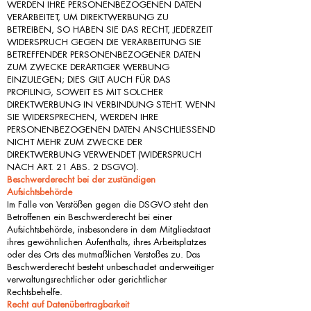
WERDEN IHRE PERSONENBEZOGENEN DATEN
VERARBEITET, UM DIREKTWERBUNG ZU
BETREIBEN, SO HABEN SIE DAS RECHT, JEDERZEIT
WIDERSPRUCH GEGEN DIE VERARBEITUNG SIE
BETREFFENDER PERSONENBEZOGENER DATEN
ZUM ZWECKE DERARTIGER WERBUNG
EINZULEGEN; DIES GILT AUCH FÜR DAS
PROFILING, SOWEIT ES MIT SOLCHER
DIREKTWERBUNG IN VERBINDUNG STEHT. WENN
SIE WIDERSPRECHEN, WERDEN IHRE
PERSONENBEZOGENEN DATEN ANSCHLIESSEND
NICHT MEHR ZUM ZWECKE DER
DIREKTWERBUNG VERWENDET (WIDERSPRUCH
NACH ART. 21 ABS. 2 DSGVO).
Beschwerderecht bei der zuständigen
Aufsichtsbehörde
Im Falle von Verstößen gegen die DSGVO steht den
Betroffenen ein Beschwerderecht bei einer
Aufsichtsbehörde, insbesondere in dem Mitgliedstaat
ihres gewöhnlichen Aufenthalts, ihres Arbeitsplatzes
oder des Orts des mutmaßlichen Verstoßes zu. Das
Beschwerderecht besteht unbeschadet anderweitiger
verwaltungsrechtlicher oder gerichtlicher
Rechtsbehelfe.
Recht auf Datenübertragbarkeit