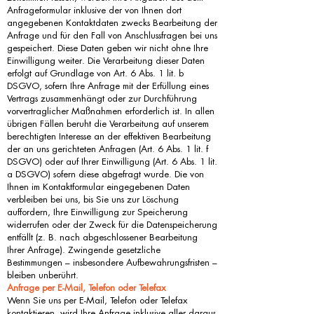
Anfrageformular inklusive der von Ihnen dort
angegebenen Kontaktdaten zwecks Bearbeitung der
Anfrage und für den Fall von Anschlussfragen bei uns
gespeichert. Diese Daten geben wir nicht ohne Ihre
Einwilligung weiter. Die Verarbeitung dieser Daten
erfolgt auf Grundlage von Art. 6 Abs. 1 lit. b
DSGVO, sofern Ihre Anfrage mit der Erfüllung eines
Vertrags zusammenhängt oder zur Durchführung
vorvertraglicher Maßnahmen erforderlich ist. In allen
übrigen Fällen beruht die Verarbeitung auf unserem
berechtigten Interesse an der effektiven Bearbeitung
der an uns gerichteten Anfragen (Art. 6 Abs. 1 lit. f
DSGVO) oder auf Ihrer Einwilligung (Art. 6 Abs. 1 lit.
a DSGVO) sofern diese abgefragt wurde. Die von
Ihnen im Kontaktformular eingegebenen Daten
verbleiben bei uns, bis Sie uns zur Löschung
auffordern, Ihre Einwilligung zur Speicherung
widerrufen oder der Zweck für die Datenspeicherung
entfällt (z. B. nach abgeschlossener Bearbeitung
Ihrer Anfrage). Zwingende gesetzliche
Bestimmungen – insbesondere Aufbewahrungsfristen –
bleiben unberührt.
Anfrage per E-Mail, Telefon oder Telefax
Wenn Sie uns per E-Mail, Telefon oder Telefax
kontaktieren, wird Ihre Anfrage inklusive aller daraus