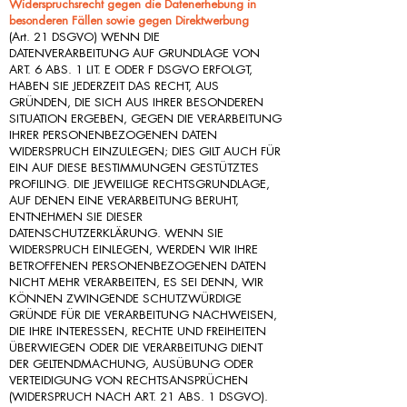
Widerspruchsrecht gegen die Datenerhebung in
besonderen Fällen sowie gegen Direktwerbung
(Art. 21 DSGVO) WENN DIE
DATENVERARBEITUNG AUF GRUNDLAGE VON
ART. 6 ABS. 1 LIT. E ODER F DSGVO ERFOLGT,
HABEN SIE JEDERZEIT DAS RECHT, AUS
GRÜNDEN, DIE SICH AUS IHRER BESONDEREN
SITUATION ERGEBEN, GEGEN DIE VERARBEITUNG
IHRER PERSONENBEZOGENEN DATEN
WIDERSPRUCH EINZULEGEN; DIES GILT AUCH FÜR
EIN AUF DIESE BESTIMMUNGEN GESTÜTZTES
PROFILING. DIE JEWEILIGE RECHTSGRUNDLAGE,
AUF DENEN EINE VERARBEITUNG BERUHT,
ENTNEHMEN SIE DIESER
DATENSCHUTZERKLÄRUNG. WENN SIE
WIDERSPRUCH EINLEGEN, WERDEN WIR IHRE
BETROFFENEN PERSONENBEZOGENEN DATEN
NICHT MEHR VERARBEITEN, ES SEI DENN, WIR
KÖNNEN ZWINGENDE SCHUTZWÜRDIGE
GRÜNDE FÜR DIE VERARBEITUNG NACHWEISEN,
DIE IHRE INTERESSEN, RECHTE UND FREIHEITEN
ÜBERWIEGEN ODER DIE VERARBEITUNG DIENT
DER GELTENDMACHUNG, AUSÜBUNG ODER
VERTEIDIGUNG VON RECHTSANSPRÜCHEN
(WIDERSPRUCH NACH ART. 21 ABS. 1 DSGVO).